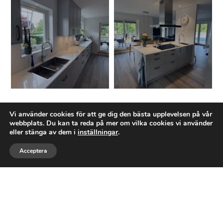
Ett företag med expertis inom
Vi använder cookies för att ge dig den bästa upplevelsen på vår
TOTALRENOVERING
webbplats. Du kan ta reda på mer om vilka cookies vi använder
eller stänga av dem i
inställningar
.
Tostarps Bygg AB
är ett byggföretag baserat
Acceptera
Ring
Maila
Följ
i Asarum, Karlshamns kommun. Företaget
grundades den 18 januari 2025 och
registrerades den 5 februari 2025. Vi
specialiserar oss på byggnationer av