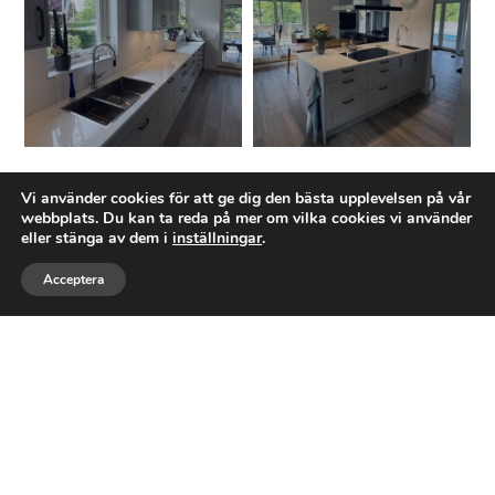
Ett företag med expertis inom
Vi använder cookies för att ge dig den bästa upplevelsen på vår
webbplats. Du kan ta reda på mer om vilka cookies vi använder
TOTALRENOVERING
eller stänga av dem i
inställningar
.
Acceptera
Tostarps Bygg AB
är ett byggföretag baserat
Ring
Maila
Följ
i Asarum, Karlshamns kommun. Företaget
grundades den 18 januari 2025 och
registrerades den 5 februari 2025. Vi
specialiserar oss på byggnationer av
bostadshus och fastigheter –