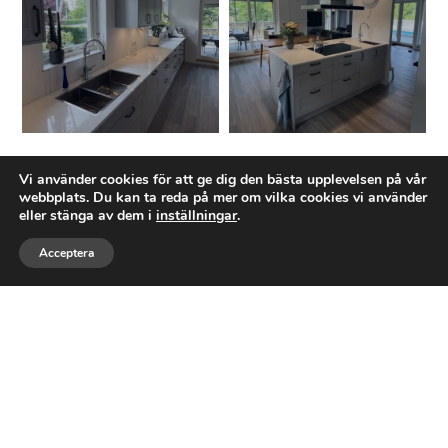
Ett företag med expertis inom
Vi använder cookies för att ge dig den bästa upplevelsen på vår
webbplats. Du kan ta reda på mer om vilka cookies vi använder
TOTALRENOVERING
eller stänga av dem i
inställningar
.
Acceptera
Tostarps Bygg AB
är ett byggföretag baserat
Ring
Maila
Följ
i Asarum, Karlshamns kommun. Företaget
grundades den 18 januari 2025 och
registrerades den 5 februari 2025. Vi
specialiserar oss på byggnationer av
bostadshus och fastigheter –