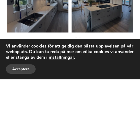
Ett företag med expertis inom
Vi använder cookies för att ge dig den bästa upplevelsen på vår
webbplats. Du kan ta reda på mer om vilka cookies vi använder
TOTALRENOVERING
eller stänga av dem i
inställningar
.
Acceptera
Tostarps Bygg AB
är ett byggföretag baserat
Ring
Maila
Följ
i Asarum, Karlshamns kommun. Företaget
grundades den 18 januari 2025 och
registrerades den 5 februari 2025. Vi
specialiserar oss på byggnationer av
bostadshus och fastigheter –
totalrenoveringar, tillbyggnader och