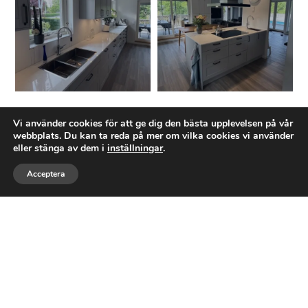
Ett företag med expertis inom
Vi använder cookies för att ge dig den bästa upplevelsen på vår
webbplats. Du kan ta reda på mer om vilka cookies vi använder
TOTALRENOVERING
eller stänga av dem i
inställningar
.
Acceptera
Tostarps Bygg AB
är ett byggföretag baserat
Ring
Maila
Följ
i Asarum, Karlshamns kommun. Företaget
grundades den 18 januari 2025 och
registrerades den 5 februari 2025. Vi
specialiserar oss på byggnationer av
bostadshus och fastigheter –