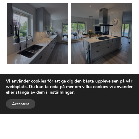
Ett företag med expertis inom
Vi använder cookies för att ge dig den bästa upplevelsen på vår
TOTALRENOVERING
webbplats. Du kan ta reda på mer om vilka cookies vi använder
eller stänga av dem i
inställningar
.
Tostarps Bygg AB
är ett byggföretag baserat
Acceptera
Ring
Maila
Följ
i Asarum, Karlshamns kommun. Företaget
grundades den 18 januari 2025 och
registrerades den 5 februari 2025. Vi