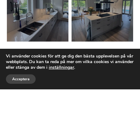
Ett företag med expertis inom
Vi använder cookies för att ge dig den bästa upplevelsen på vår
webbplats. Du kan ta reda på mer om vilka cookies vi använder
TOTALRENOVERING
eller stänga av dem i
inställningar
.
Acceptera
Tostarps Bygg AB
är ett byggföretag baserat
Ring
Maila
Följ
i Asarum, Karlshamns kommun. Företaget
grundades den 18 januari 2025 och
registrerades den 5 februari 2025. Vi
specialiserar oss på byggnationer av
bostadshus och fastigheter –