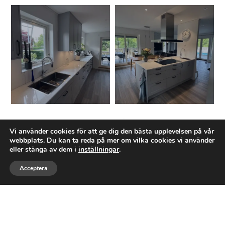
Ett företag med expertis inom
Vi använder cookies för att ge dig den bästa upplevelsen på vår
TOTALRENOVERING
webbplats. Du kan ta reda på mer om vilka cookies vi använder
eller stänga av dem i
inställningar
.
Tostarps Bygg AB
är ett byggföretag baserat
Acceptera
Ring
Maila
Följ
i Asarum, Karlshamns kommun. Företaget
grundades den 18 januari 2025 och
registrerades den 5 februari 2025. Vi